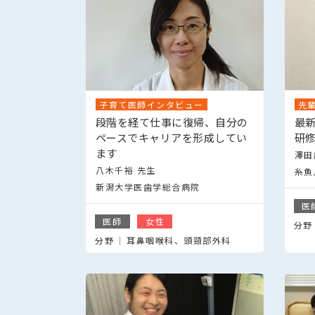
子育て医師インタビュー
先
段階を経て仕事に復帰、自分の
最
ペースでキャリアを形成してい
研
ます
澤田
八木千裕 先生
糸魚
新潟大学医歯学総合病院
医
医師
女性
分野
分野
耳鼻咽喉科、頭頸部外科