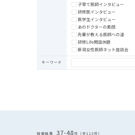
子育て医師インタビュー
研修医インタビュー
医学生インタビュー
あのドクターの素顔
先輩が教える医師への道
研修Life閑話休題
新潟女性医師ネット座談会
キーワード
37-48
検索結果
件（全113件）