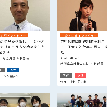
輩医師インタビュー
子育て医師インタビュー
新の知見を学習し、共に学ぶ
育児短時間勤務制度を利用
修カリキュラムを始めました
て、子育てと仕事を両立し
た
成朗 先生
影向一美 先生
川総合病院 外科部長
新潟県立新発田病院 内科部長
師
男性
医師
女性
消化器外科
分野
消化器内科