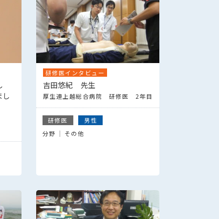
研修医インタビュー
し
吉田悠紀 先生
まし
厚生連上越総合病院 研修医 2年目
研修医
男性
分野
その他