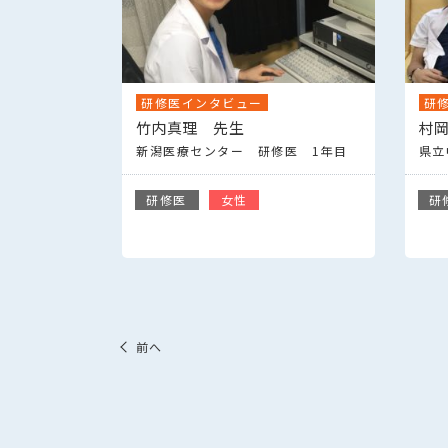
研修医インタビュー
研
竹内真理 先生
村
新潟医療センター 研修医 1年目
県立
研修医
女性
研
前へ