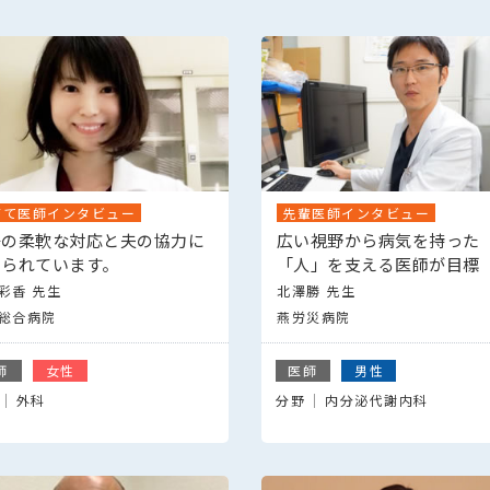
育て医師インタビュー
先輩医師インタビュー
場の柔軟な対応と夫の協力に
広い視野から病気を持った
えられています。
「人」を支える医師が目標
彩香 先生
北澤勝 先生
総合病院
燕労災病院
師
女性
医師
男性
外科
分野
内分泌代謝内科