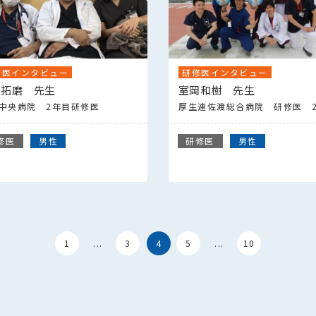
修医インタビュー
研修医インタビュー
岡拓磨 先生
室岡和樹 先生
中央病院 2年目研修医
厚生連佐渡総合病院 研修医 
修医
男性
研修医
男性
1
...
3
4
5
...
10