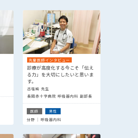
先輩医師インタビュー
診療が高度化する今こそ「伝え
る力」を大切にしたいと思いま
す。
古塩純 先生
長岡赤十字病院 呼吸器内科 副部長
医師
男性
分野
呼吸器内科