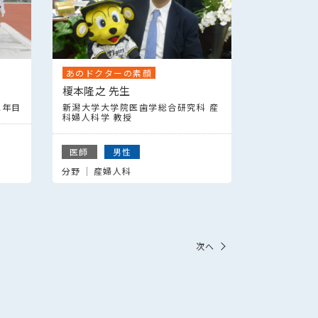
あのドクターの素顔
榎本隆之 先生
2年目
新潟大学大学院医歯学総合研究科 産
科婦人科学 教授
医師
男性
分野
産婦人科
次へ