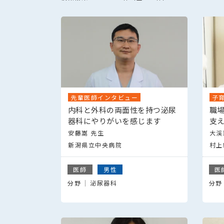
先輩医師インタビュー
子
内科と外科の両面性を持つ泌尿
職
器科にやりがいを感じます
支
安藤嵩 先生
大渓
新潟県立中央病院
村上
医師
男性
医
分野
泌尿器科
分野