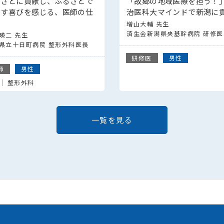
るさとに貢献し、ふるさとで
「故郷の地域医療を担う！
らす喜びを感じる、医師の仕
治医科大マインドで新潟に
増山大輔 先生
済生会新潟県央基幹病院 研修医
瑛二 先生
県立十日町病院 整形外科医長
研修医
男性
師
男性
整形外科
一覧を見る