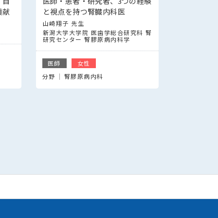
」自
医師・患者・研究者、3つの経験
貢献
と視点を持つ腎臓内科医
山崎翔子 先生
新潟大学大学院 医歯学総合研究科 腎
研究センター 腎膠原病内科学
医師
女性
分野
腎膠原病内科