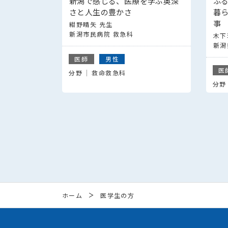
新潟で感じる、医療を学ぶ奥深
ふ
さと人生の豊かさ
暮
事
紺野晴矢 先生
新潟市民病院 救急科
木下
新潟
医師
男性
医
分野
救命救急科
分野
ホーム
医学生の方