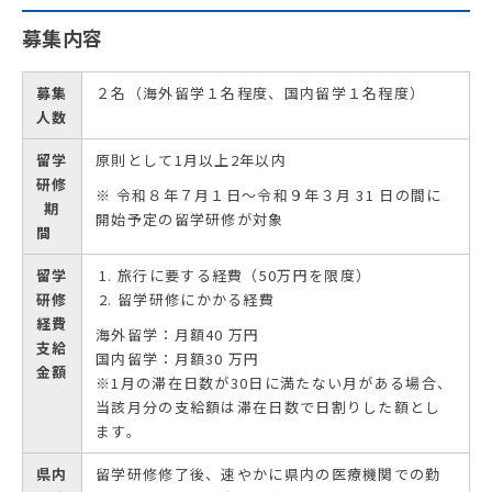
募集内容
募集
２名（海外留学１名程度、国内留学１名程度）
人数
留学
原則として1月以上2年以内
研修
※ 令和８年７月１日～令和９年３月 31 日の間に
期
開始予定の留学研修が対象
間
留学
旅行に要する経費（50万円を限度）
研修
留学研修にかかる経費
経費
海外留学：月額40 万円
支給
国内留学：月額30 万円
金額
※1月の滞在日数が30日に満たない月がある場合、
当該月分の支給額は滞在日数で日割りした額とし
ます。
県内
留学研修修了後、速やかに県内の医療機関での勤