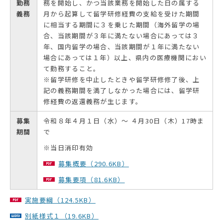
勤務
務を開始し、かつ当該業務を開始した日の属する
義務
月から起算して留学研修経費の支給を受けた期間
に相当する期間に３を乗じた期間（海外留学の場
合、当該期間が３年に満たない場合にあっては３
年、国内留学の場合、当該期間が１年に満たない
場合にあっては１年）以上、県内の医療機関におい
て勤務すること。
※留学研修を中止したときや留学研修修了後、上
記の義務期間を満了しなかった場合には、留学研
修経費の返還義務が生じます。
募集
令和８年４月１日（水）～ ４月30日（木）17時ま
期間
で
※当日消印有効
募集概要（290.6KB）
募集要項（81.6KB）
実施要綱（124.5KB）
別紙様式１（19.6KB）