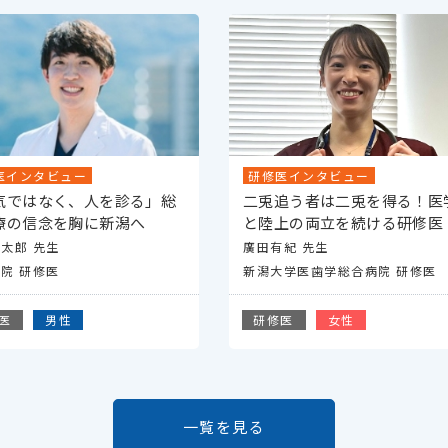
医インタビュー
研修医インタビュー
気ではなく、人を診る」総
二兎追う者は二兎を得る！医
療の信念を胸に新潟へ
と陸上の両立を続ける研修医
太郎 先生
廣田有紀 先生
院 研修医
新潟大学医歯学総合病院 研修医
医
男性
研修医
女性
一覧を見る