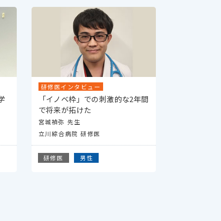
研修医インタビュー
学
「イノベ枠」での刺激的な2年間
で将来が拓けた
宮城禎弥 先生
立川綜合病院 研修医
研修医
男性