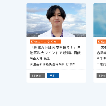
研修医インタビュー
研修
「故郷の地域医療を担う！」自
「病
治医科大マインドで新潟に貢献
合診
増山大輔 先生
千手孝
済生会新潟県央基幹病院 研修医
下越病
研修医
男性
研修