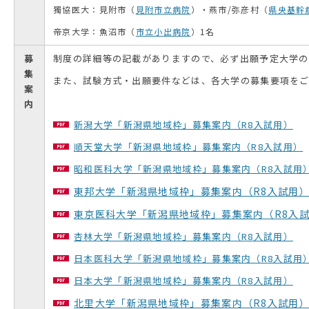
獨協医大：見附市（
見附市立病院
）・燕市/弥彦村（
県央基幹
帝京大学：魚沼市（
市立小出病院
）1名
募
制度の詳細等の記載がありますので、必ず出願予定大学
集
また、試験方式・出願要件などは、各大学の募集要項を
案
内
新潟大学「新潟県地域枠」募集案内（R8入試用）
順天堂大学「新潟県地域枠」募集案内（R8入試用）
昭和医科大学「新潟県地域枠」募集案内（R8入試用
東邦大学「新潟県地域枠」募集案内（R8入試用
東京医科大学「新潟県地域枠」募集案内（R8入
杏林大学「新潟県地域枠」募集案内（R8入試用）
日本医科大学「新潟県地域枠」募集案内（R8入試用
日本大学「新潟県地域枠」募集案内（R8入試用）
北里大学「新潟県地域枠」募集案内（R8入試用