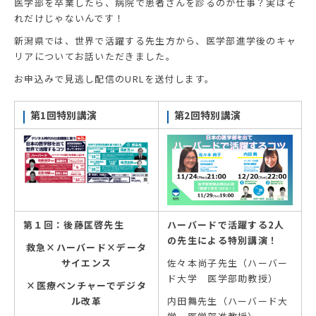
医学部を卒業したら、病院で患者さんを診るのが仕事？実はそ
れだけじゃないんです！
新潟県では、世界で活躍する先生方から、医学部進学後のキャ
リアについてお話いただきました。
お申込みで見逃し配信のURLを送付します。
第1回特別講演
第2回特別講演
第１回：後藤匡啓先生
ハーバードで活躍する2人
の先生による特別講演！
救急×ハーバード
×データ
サイエンス
佐々本尚子先生（ハーバー
ド大学 医学部助教授）
×
医療ベンチャーでデジタ
ル改革
内田舞先生（ハーバード大