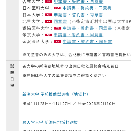
杏林大学：
申請書・誓約書・同意書
日本医科大学：
申請書・誓約書・同意書
日本大学：
申請書・誓約書・同意書
北里大学：
同意書
（※指定市町村申出票は大学H
獨協医科大学：
申請書・誓約書・同意書
（※指定
帝京大学：
申請書・誓約書・同意書
金沢医科大学：
申請書・誓約書・同意書
※同意書のみの大学は、合格後に申請書と誓約書を提出
試
各大学の新潟県地域枠の出願日程と最終合格発表日
験
※詳細は各大学の募集要項をご確認ください
日
程
新潟大学 学校推薦型選抜（地域枠）
出願11月25日～11月27日 ／ 発表2026年2月10日
順天堂大学 新潟県地域枠選抜