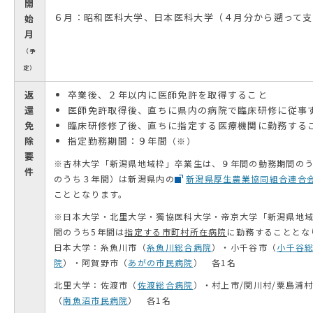
開
６月：昭和医科大学、日本医科大学（４月分から遡って支
始
月
（予
定）
返
卒業後、２年以内に医師免許を取得すること
還
医師免許取得後、直ちに県内の病院で臨床研修に従事
免
臨床研修修了後、直ちに指定する医療機関に勤務する
除
指定勤務期間：９年間
（※）
要
※杏林大学「新潟県地域枠」卒業生は、９年間の勤務期間の
件
のうち３年間）は新潟県内の
新潟県厚生農業協同組合連合
こととなります。
※日本大学・北里大学・獨協医科大学・帝京大学「新潟県地
間のうち5年間は
指定する市町村所在病院
に勤務することとな
日本大学：糸魚川市（
糸魚川総合病院
）・小千谷市（
小千谷
院
）・阿賀野市（
あがの市民病院
） 各1名
北里大学：佐渡市（
佐渡総合病院
）・村上市/関川村/粟島浦
（
南魚沼市民病院
） 各1名