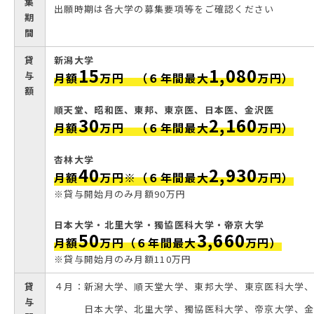
集
出願時期は各大学の募集要項等をご確認ください
期
間
貸
新潟大学
15
1,080
与
月額
万円 （６年間最大
万円）
額
順天堂、昭和医、東邦、東京医、日本医、金沢医
30
2,160
月額
万円 （６年間最大
万円）
杏林大学
40
2,930
月額
万円※（６年間最大
万円）
※貸与開始月のみ月額90万円
日本大学・北里大学・獨協医科大学・帝京大学
50
3,660
月額
万円（６年間最大
万円）
※貸与開始月のみ月額110万円
貸
４月：新潟大学、順天堂大学、東邦大学、東京医科大学
与
日本大学、北里大学、獨協医科大学、帝京大学、金