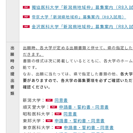
獨協医科大学「新潟県地域枠」募集案内（R8入
帝京大学「新潟県地域枠」募集案内（R8入試用）
金沢医科大学「新潟県地域枠」募集案内（R8入
出
出願時、各大学が定める出願書類と併せて、県の指定し
願
だきます。
時
書類の様式は次に掲載しているとともに、各大学のホー
の
能です。
提
なお、出願に当たっては、県で指定した書類の他、
各大学
出
要がありますので、各大学の募集要項を必ずご確認いただ
書
確認ください。
類
新潟大学：
同意書
順天堂大学：
申請書・誓約書・同意書
昭和医科大学：
同意書
東邦大学：
申請書・誓約書・同意書
東京医科大学：
申請書・誓約書・同意書