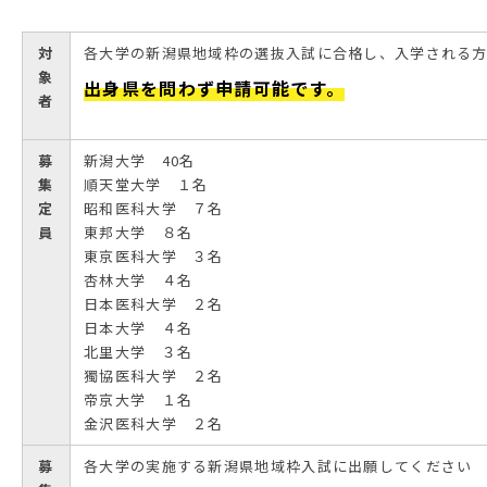
対
各大学の新潟県地域枠の選抜入試に合格し、入学される
象
出身県を問わず申請可能です。
者
募
新潟大学 40名
集
順天堂大学 １名
定
昭和医科大学 ７名
員
東邦大学 ８名
東京医科大学 ３名
杏林大学 ４名
日本医科大学 ２名
日本大学 ４名
北里大学 ３名
獨協医科大学 ２名
帝京大学 １名
金沢医科大学 ２名
募
各大学の実施する新潟県地域枠入試に出願してください