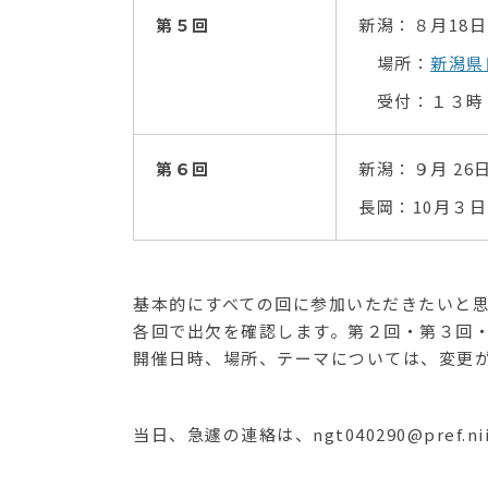
第５
回
新潟：８月18日
場所：
新潟県
受付：１３時
第６回
新潟：９月 26
長岡：10月３日
基本的にすべての回に参加いただきたいと
各回で出欠を確認します。第２回・第３回
開催日時、場所、テーマについては、変更
当日、急遽の連絡は、ngt040290@pref.n