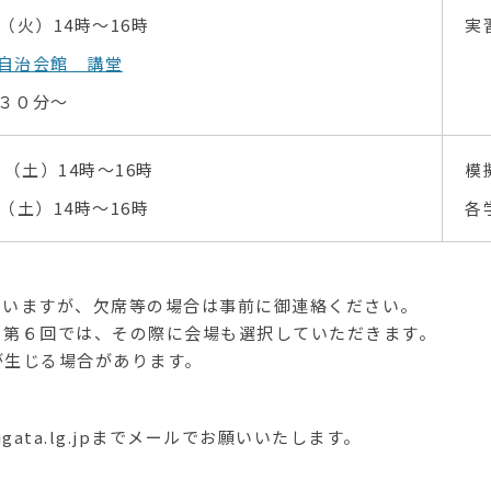
（火）14時～16時
実
自治会館 講堂
３０分～
日（土）14時～16時
模
（土）14時～16時
各
思いますが、欠席等の場合は事前に御連絡ください。
・第６回では、その際に会場も選択していただきます。
が生じる場合があります。
iigata.lg.jpまでメールでお願いいたします。