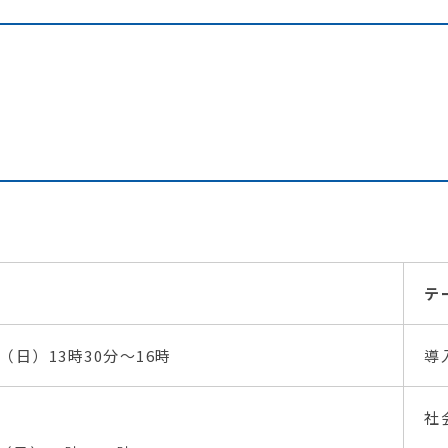
テ
（日）13時30分～16時
導
社