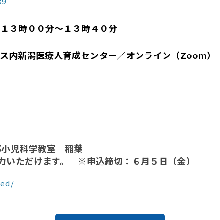
89
）１３時００分～１３時４０分
ス内新潟医療人育成センター
／オンライン（Zoom）
部小児科学教室 稲葉
力いただけます。 ※申込締切：６月５日（金）
ped/