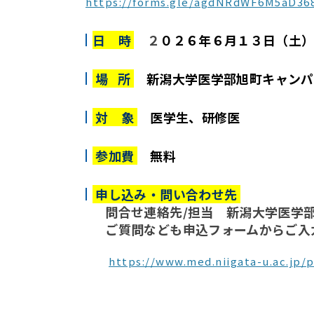
https://forms.gle/agdNRdWF6M5aD36
日 時
２
０２６年６月１３日（土
場 所
新潟大学医学部旭町キャンパ
対 象
医学生、研修医
参加費
無料
申し込み・問い合わせ先
問合せ連絡先/担当 新潟大学医学
ご質問なども申込フォームからご入
https://www.med.niigata-u.ac.jp/