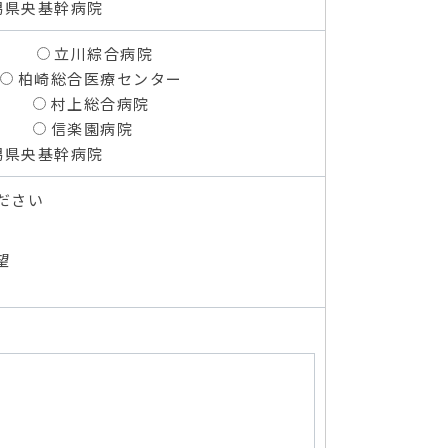
潟県央基幹病院
立川綜合病院
柏崎総合医療センター
村上総合病院
信楽園病院
潟県央基幹病院
ださい
望