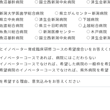
魚沼基幹病院
国立西新潟中央病院
済生会新
新潟大学医歯学総合病院
県立がんセンター新潟病院
県立中央病院
済生会新潟病院
下越病院
佐渡総合病院
県立十日町病院
上越総合病院
糸魚川総合病院
新潟医療センター
木戸病院
魚沼基幹病院
国立西新潟中央病院
済生会新
とイノベーター育成臨床研修コースの希望度合いをお答えく
イノベーターコースであれば、病院にはこだわらない
イノベーターコースでなければ、希望した病院の一般枠を希
希望病院のイノベーターコースでなければ、県外病院を希望
を希望する理由、意気込みをお答えください