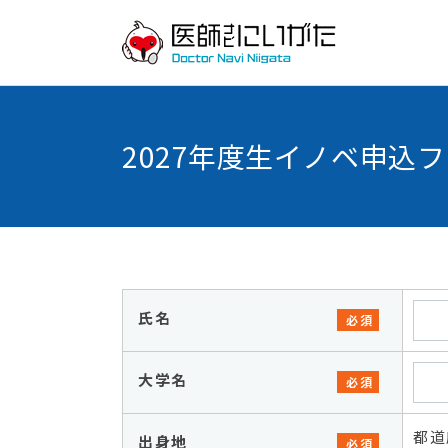
2027年度生イノベ申込
氏名
必須
大学名
必須
都道
出身地
必須